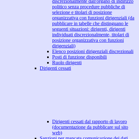
discrezionalmente dall'organo di indirizzo
politico senza procedure pubbliche di
selezione e titolari di posizione
organizzativa con funzioni dirigenziali (da
pubblicare in tabelle che distinguano le
seguenti situazioni: dirigenti, dirigenti
individuati discrezionalmente, titolari di
posizione organizzativa con funzioni
dirigenziali)
Elenco posizioni dirigenziali discrezionali
Posti di funzione disponibili
Ruolo dirigenti
Dirigenti cessati
Dirigenti cessati dal rapporto di lavoro
(documentazione da pubblicare sul sito
web)
Sanzioni per mancata comunicazione dei dati