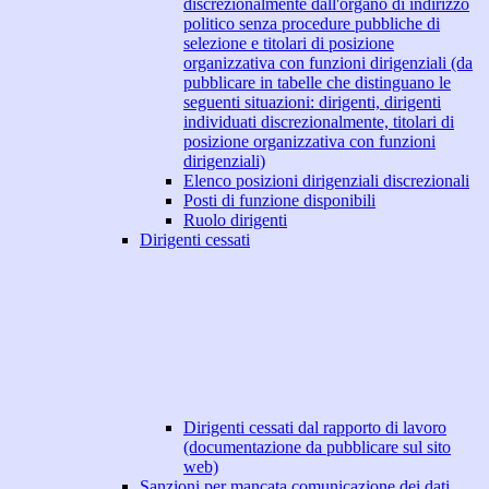
discrezionalmente dall'organo di indirizzo
politico senza procedure pubbliche di
selezione e titolari di posizione
organizzativa con funzioni dirigenziali (da
pubblicare in tabelle che distinguano le
seguenti situazioni: dirigenti, dirigenti
individuati discrezionalmente, titolari di
posizione organizzativa con funzioni
dirigenziali)
Elenco posizioni dirigenziali discrezionali
Posti di funzione disponibili
Ruolo dirigenti
Dirigenti cessati
Dirigenti cessati dal rapporto di lavoro
(documentazione da pubblicare sul sito
web)
Sanzioni per mancata comunicazione dei dati