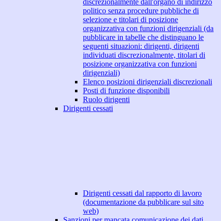
discrezionalmente dall'organo di indirizzo
politico senza procedure pubbliche di
selezione e titolari di posizione
organizzativa con funzioni dirigenziali (da
pubblicare in tabelle che distinguano le
seguenti situazioni: dirigenti, dirigenti
individuati discrezionalmente, titolari di
posizione organizzativa con funzioni
dirigenziali)
Elenco posizioni dirigenziali discrezionali
Posti di funzione disponibili
Ruolo dirigenti
Dirigenti cessati
Dirigenti cessati dal rapporto di lavoro
(documentazione da pubblicare sul sito
web)
Sanzioni per mancata comunicazione dei dati