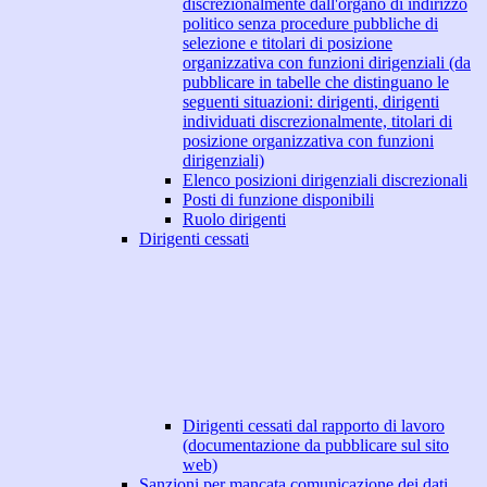
discrezionalmente dall'organo di indirizzo
politico senza procedure pubbliche di
selezione e titolari di posizione
organizzativa con funzioni dirigenziali (da
pubblicare in tabelle che distinguano le
seguenti situazioni: dirigenti, dirigenti
individuati discrezionalmente, titolari di
posizione organizzativa con funzioni
dirigenziali)
Elenco posizioni dirigenziali discrezionali
Posti di funzione disponibili
Ruolo dirigenti
Dirigenti cessati
Dirigenti cessati dal rapporto di lavoro
(documentazione da pubblicare sul sito
web)
Sanzioni per mancata comunicazione dei dati