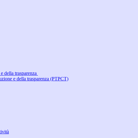
 e della trasparenza
ruzione e della trasparenza (PTPCT)
ività