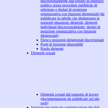
discrezionalmente dall'organo di indirizzo
politico senza procedure pubbliche di
selezione e titolari di posizione
organizzativa con funzioni dirigenziali (da
pubblicare in tabelle che distinguano le
seguenti situazioni: dirigenti, dirigenti
individuati discrezionalmente, titolari di
posizione organizzativa con funzioni
dirigenziali)
Elenco posizioni dirigenziali discrezionali
Posti di funzione disponibili
Ruolo dirigenti
Dirigenti cessati
Dirigenti cessati dal rapporto di lavoro
(documentazione da pubblicare sul sito
web)
Sanzioni per mancata comunicazione dei dati