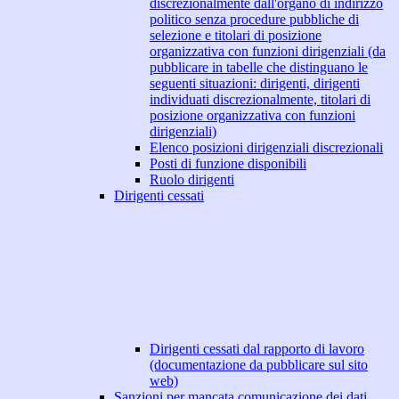
discrezionalmente dall'organo di indirizzo
politico senza procedure pubbliche di
selezione e titolari di posizione
organizzativa con funzioni dirigenziali (da
pubblicare in tabelle che distinguano le
seguenti situazioni: dirigenti, dirigenti
individuati discrezionalmente, titolari di
posizione organizzativa con funzioni
dirigenziali)
Elenco posizioni dirigenziali discrezionali
Posti di funzione disponibili
Ruolo dirigenti
Dirigenti cessati
Dirigenti cessati dal rapporto di lavoro
(documentazione da pubblicare sul sito
web)
Sanzioni per mancata comunicazione dei dati