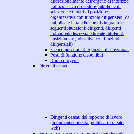
discrezionalmente dall'organo di indirizzo
politico senza procedure pubbliche di
selezione e titolari di posizione
organizzativa con funzioni dirigenziali (da
pubblicare in tabelle che distinguano le
seguenti situazioni: dirigenti, dirigenti
individuati discrezionalmente, titolari di
posizione organizzativa con funzioni
dirigenziali)
Elenco posizioni dirigenziali discrezionali
Posti di funzione disponibili
Ruolo dirigenti
Dirigenti cessati
Dirigenti cessati dal rapporto di lavoro
(documentazione da pubblicare sul sito
web)
Sanzioni per mancata comunicazione dei dati