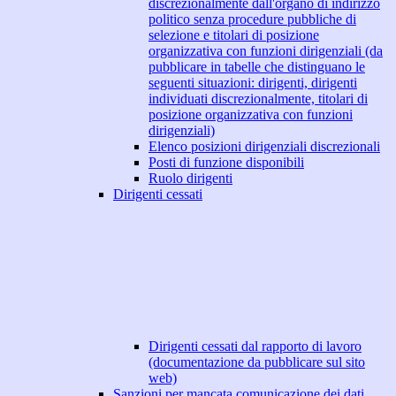
discrezionalmente dall'organo di indirizzo
politico senza procedure pubbliche di
selezione e titolari di posizione
organizzativa con funzioni dirigenziali (da
pubblicare in tabelle che distinguano le
seguenti situazioni: dirigenti, dirigenti
individuati discrezionalmente, titolari di
posizione organizzativa con funzioni
dirigenziali)
Elenco posizioni dirigenziali discrezionali
Posti di funzione disponibili
Ruolo dirigenti
Dirigenti cessati
Dirigenti cessati dal rapporto di lavoro
(documentazione da pubblicare sul sito
web)
Sanzioni per mancata comunicazione dei dati