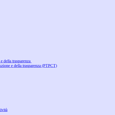
 e della trasparenza
ruzione e della trasparenza (PTPCT)
ività