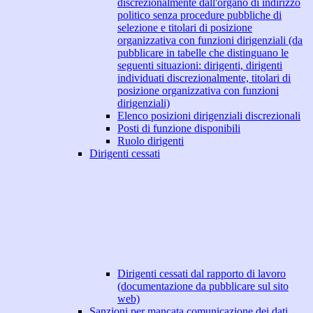
discrezionalmente dall'organo di indirizzo
politico senza procedure pubbliche di
selezione e titolari di posizione
organizzativa con funzioni dirigenziali (da
pubblicare in tabelle che distinguano le
seguenti situazioni: dirigenti, dirigenti
individuati discrezionalmente, titolari di
posizione organizzativa con funzioni
dirigenziali)
Elenco posizioni dirigenziali discrezionali
Posti di funzione disponibili
Ruolo dirigenti
Dirigenti cessati
Dirigenti cessati dal rapporto di lavoro
(documentazione da pubblicare sul sito
web)
Sanzioni per mancata comunicazione dei dati