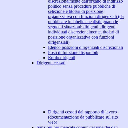
discrezionalmente dall'organo di indirizzo
politico senza procedure pubbliche di
selezione e titolari di posizione
organizzativa con funzioni dirigenziali (da
pubblicare in tabelle che distinguano le
seguenti situazioni: dirigenti, dirigenti
individuati discrezionalmente, titolari di
posizione organizzativa con funzioni
dirigenziali)
Elenco posizioni dirigenziali discrezionali
Posti di funzione disponibili
Ruolo dirigenti
Dirigenti cessati
Dirigenti cessati dal rapporto di lavoro
(documentazione da pubblicare sul sito
web)
Sanzioni per mancata comunicazione dei dati