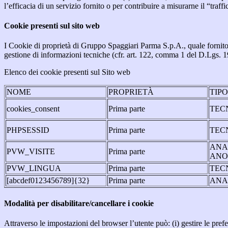
l’efficacia di un servizio fornito o per contribuire a misurarne il “traffic
Cookie presenti sul sito web
I Cookie di proprietà di Gruppo Spaggiari Parma S.p.A., quale fornito
gestione di informazioni tecniche (cfr. art. 122, comma 1 del D.Lgs. 196/
Elenco dei cookie presenti sul Sito web
NOME
PROPRIETÀ
TIP
cookies_consent
Prima parte
TEC
PHPSESSID
Prima parte
TEC
ANA
PVW_VISITE
Prima parte
ANO
PVW_LINGUA
Prima parte
TEC
[abcdef0123456789]{32}
Prima parte
ANA
Modalità per disabilitare/cancellare i cookie
Attraverso le impostazioni del browser l’utente può: (i) gestire le pref