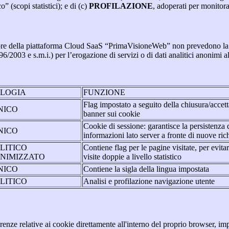
o” (scopi statistici); e di (c)
PROFILAZIONE
, adoperati per monitor
re della piattaforma Cloud SaaS “PrimaVisioneWeb” non prevedono la regi
2003 e s.m.i.) per l’erogazione di servizi o di dati analitici anonimi al 
OLOGIA
FUNZIONE
Flag impostato a seguito della chiusura/accet
NICO
banner sui cookie
Cookie di sessione: garantisce la persistenza 
NICO
informazioni lato server a fronte di nuove rich
LITICO
Contiene flag per le pagine visitate, per evita
NIMIZZATO
visite doppie a livello statistico
NICO
Contiene la sigla della lingua impostata
LITICO
Analisi e profilazione navigazione utente
erenze relative ai cookie direttamente all'interno del proprio browser, im