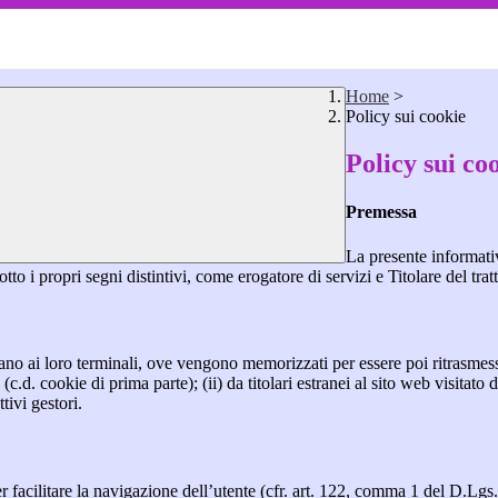
Home
>
Policy sui cookie
Policy sui co
Premessa
La presente informativ
tto i propri segni distintivi, come erogatore di servizi e Titolare del tra
nviano ai loro terminali, ove vengono memorizzati per essere poi ritrasmessi
(c.d. cookie di prima parte); (ii) da titolari estranei al sito web visitato 
tivi gestori.
r facilitare la navigazione dell’utente (cfr. art. 122, comma 1 del D.Lgs