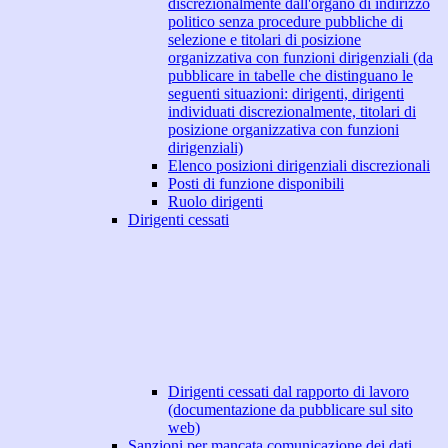
discrezionalmente dall'organo di indirizzo
politico senza procedure pubbliche di
selezione e titolari di posizione
organizzativa con funzioni dirigenziali (da
pubblicare in tabelle che distinguano le
seguenti situazioni: dirigenti, dirigenti
individuati discrezionalmente, titolari di
posizione organizzativa con funzioni
dirigenziali)
Elenco posizioni dirigenziali discrezionali
Posti di funzione disponibili
Ruolo dirigenti
Dirigenti cessati
Dirigenti cessati dal rapporto di lavoro
(documentazione da pubblicare sul sito
web)
Sanzioni per mancata comunicazione dei dati