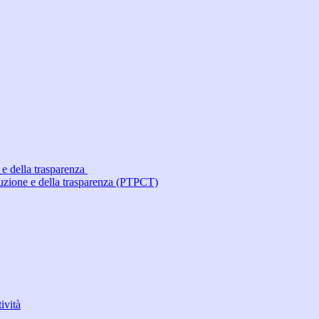
 e della trasparenza
ruzione e della trasparenza (PTPCT)
ività