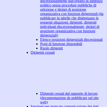
discrezionalmente dall'organo di indirizzo
politico senza procedure pubbliche di
selezione e titolari di posizione
organizzativa con funzioni dirigenziali (da
pubblicare in tabelle che distinguano le
seguenti situazioni: dirigenti, dirigenti
individuati discrezionalmente, titolari di
posizione organizzativa con funzioni
dirigenziali)
Elenco posizioni dirigenziali discrezionali
Posti di funzione disponibili
Ruolo dirigenti
Dirigenti cessati
Dirigenti cessati dal rapporto di lavoro
(documentazione da pubblicare sul sito
web)
Sanzioni per mancata comunicazione dei dati