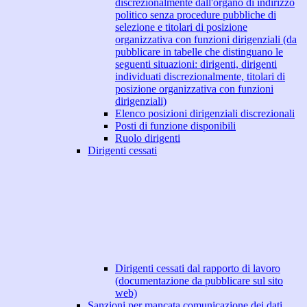
discrezionalmente dall'organo di indirizzo
politico senza procedure pubbliche di
selezione e titolari di posizione
organizzativa con funzioni dirigenziali (da
pubblicare in tabelle che distinguano le
seguenti situazioni: dirigenti, dirigenti
individuati discrezionalmente, titolari di
posizione organizzativa con funzioni
dirigenziali)
Elenco posizioni dirigenziali discrezionali
Posti di funzione disponibili
Ruolo dirigenti
Dirigenti cessati
Dirigenti cessati dal rapporto di lavoro
(documentazione da pubblicare sul sito
web)
Sanzioni per mancata comunicazione dei dati