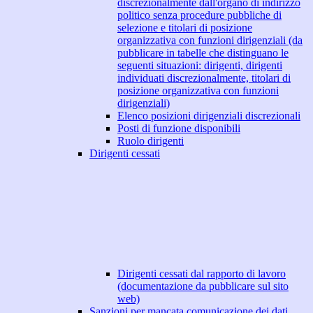
discrezionalmente dall'organo di indirizzo
politico senza procedure pubbliche di
selezione e titolari di posizione
organizzativa con funzioni dirigenziali (da
pubblicare in tabelle che distinguano le
seguenti situazioni: dirigenti, dirigenti
individuati discrezionalmente, titolari di
posizione organizzativa con funzioni
dirigenziali)
Elenco posizioni dirigenziali discrezionali
Posti di funzione disponibili
Ruolo dirigenti
Dirigenti cessati
Dirigenti cessati dal rapporto di lavoro
(documentazione da pubblicare sul sito
web)
Sanzioni per mancata comunicazione dei dati