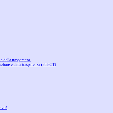
 e della trasparenza
ruzione e della trasparenza (PTPCT)
ività