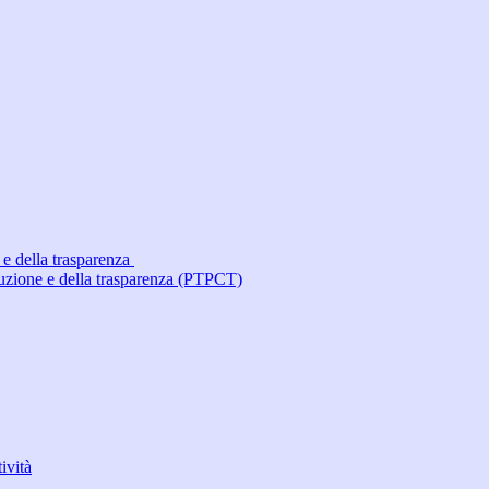
 e della trasparenza
ruzione e della trasparenza (PTPCT)
ività