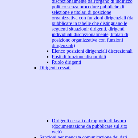
discrezionalmente dall'organo di indirizzo
politico senza procedure pubbliche di
selezione e titolari di posizione
organizzativa con funzioni dirigenziali (da
pubblicare in tabelle che distinguano le
seguenti situazioni: dirigenti, dirigenti
individuati discrezionalmente, titolari di
posizione organizzativa con funzioni
dirigenziali)
Elenco posizioni dirigenziali discrezionali
Posti di funzione disponibili
Ruolo dirigenti
Dirigenti cessati
Dirigenti cessati dal rapporto di lavoro
(documentazione da pubblicare sul sito
web)
Sanzioni per mancata comunicazione dei dati