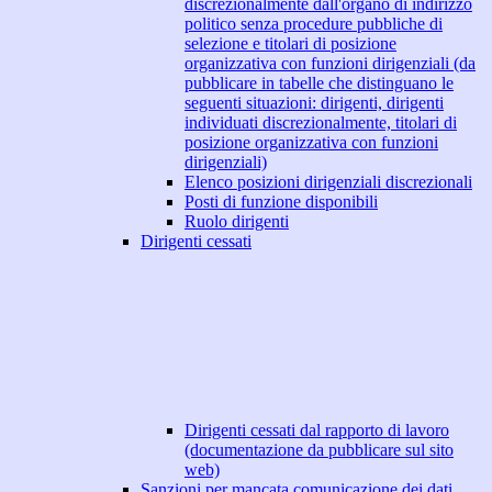
discrezionalmente dall'organo di indirizzo
politico senza procedure pubbliche di
selezione e titolari di posizione
organizzativa con funzioni dirigenziali (da
pubblicare in tabelle che distinguano le
seguenti situazioni: dirigenti, dirigenti
individuati discrezionalmente, titolari di
posizione organizzativa con funzioni
dirigenziali)
Elenco posizioni dirigenziali discrezionali
Posti di funzione disponibili
Ruolo dirigenti
Dirigenti cessati
Dirigenti cessati dal rapporto di lavoro
(documentazione da pubblicare sul sito
web)
Sanzioni per mancata comunicazione dei dati