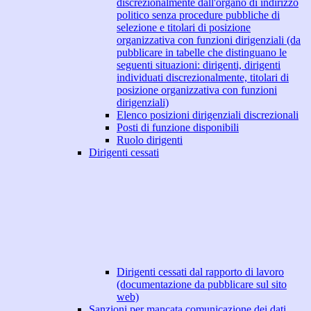
discrezionalmente dall'organo di indirizzo
politico senza procedure pubbliche di
selezione e titolari di posizione
organizzativa con funzioni dirigenziali (da
pubblicare in tabelle che distinguano le
seguenti situazioni: dirigenti, dirigenti
individuati discrezionalmente, titolari di
posizione organizzativa con funzioni
dirigenziali)
Elenco posizioni dirigenziali discrezionali
Posti di funzione disponibili
Ruolo dirigenti
Dirigenti cessati
Dirigenti cessati dal rapporto di lavoro
(documentazione da pubblicare sul sito
web)
Sanzioni per mancata comunicazione dei dati