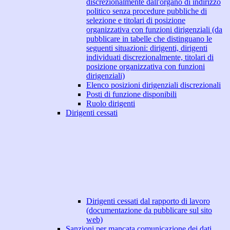
discrezionalmente dall'organo di indirizzo
politico senza procedure pubbliche di
selezione e titolari di posizione
organizzativa con funzioni dirigenziali (da
pubblicare in tabelle che distinguano le
seguenti situazioni: dirigenti, dirigenti
individuati discrezionalmente, titolari di
posizione organizzativa con funzioni
dirigenziali)
Elenco posizioni dirigenziali discrezionali
Posti di funzione disponibili
Ruolo dirigenti
Dirigenti cessati
Dirigenti cessati dal rapporto di lavoro
(documentazione da pubblicare sul sito
web)
Sanzioni per mancata comunicazione dei dati