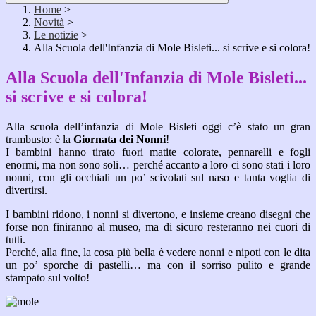
Home
>
Novità
>
Le notizie
>
Alla Scuola dell'Infanzia di Mole Bisleti... si scrive e si colora!
Alla Scuola dell'Infanzia di Mole Bisleti...
si scrive e si colora!
Alla scuola dell’infanzia di Mole Bisleti oggi c’è stato un gran
trambusto: è la
Giornata dei Nonni
!
I bambini hanno tirato fuori matite colorate, pennarelli e fogli
enormi, ma non sono soli… perché accanto a loro ci sono stati i loro
nonni, con gli occhiali un po’ scivolati sul naso e tanta voglia di
divertirsi.
I bambini ridono, i nonni si divertono, e insieme creano disegni che
forse non finiranno al museo, ma di sicuro resteranno nei cuori di
tutti.
Perché, alla fine, la cosa più bella è vedere nonni e nipoti con le dita
un po’ sporche di pastelli… ma con il sorriso pulito e grande
stampato sul volto!