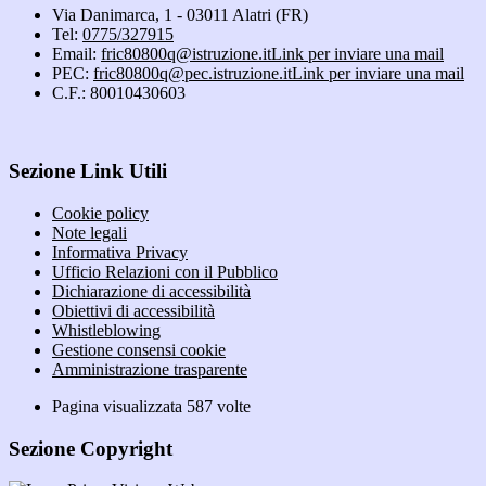
Via Danimarca, 1 - 03011 Alatri (FR)
Tel:
0775/327915
Email:
fric80800q@istruzione.it
Link per inviare una mail
PEC:
fric80800q@pec.istruzione.it
Link per inviare una mail
C.F.: 80010430603
Sezione Link Utili
Cookie policy
Note legali
Informativa Privacy
Ufficio Relazioni con il Pubblico
Dichiarazione di accessibilità
Obiettivi di accessibilità
Whistleblowing
Gestione consensi cookie
Amministrazione trasparente
Pagina visualizzata
587
volte
Sezione Copyright