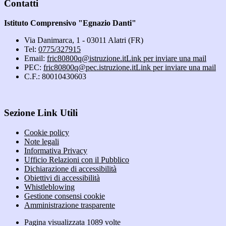
Contatti
Istituto Comprensivo "Egnazio Danti"
Via Danimarca, 1 - 03011 Alatri (FR)
Tel:
0775/327915
Email:
fric80800q@istruzione.it
Link per inviare una mail
PEC:
fric80800q@pec.istruzione.it
Link per inviare una mail
C.F.: 80010430603
Sezione Link Utili
Cookie policy
Note legali
Informativa Privacy
Ufficio Relazioni con il Pubblico
Dichiarazione di accessibilità
Obiettivi di accessibilità
Whistleblowing
Gestione consensi cookie
Amministrazione trasparente
Pagina visualizzata
1089
volte