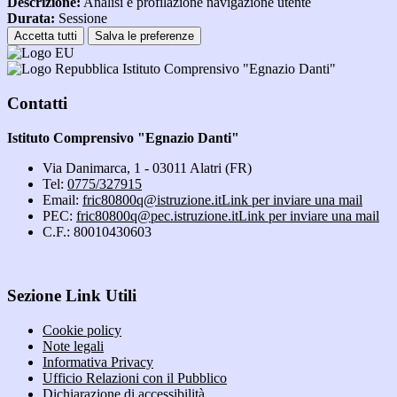
Descrizione:
Analisi e profilazione navigazione utente
Durata:
Sessione
Accetta tutti
Salva le preferenze
Istituto Comprensivo "Egnazio Danti"
Contatti
Istituto Comprensivo "Egnazio Danti"
Via Danimarca, 1 - 03011 Alatri (FR)
Tel:
0775/327915
Email:
fric80800q@istruzione.it
Link per inviare una mail
PEC:
fric80800q@pec.istruzione.it
Link per inviare una mail
C.F.: 80010430603
Sezione Link Utili
Cookie policy
Note legali
Informativa Privacy
Ufficio Relazioni con il Pubblico
Dichiarazione di accessibilità