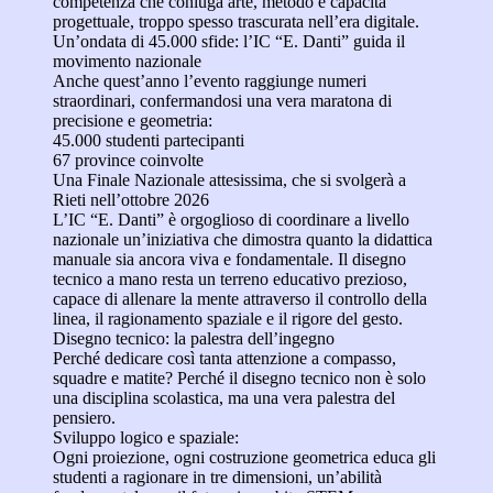
competenza che coniuga arte, metodo e capacità
progettuale, troppo spesso trascurata nell’era digitale.
Un’ondata di 45.000 sfide: l’IC “E. Danti” guida il
movimento nazionale
Anche quest’anno l’evento raggiunge numeri
straordinari, confermandosi una vera maratona di
precisione e geometria:
45.000 studenti partecipanti
67 province coinvolte
Una Finale Nazionale attesissima, che si svolgerà a
Rieti nell’ottobre 2026
L’IC “E. Danti” è orgoglioso di coordinare a livello
nazionale un’iniziativa che dimostra quanto la didattica
manuale sia ancora viva e fondamentale. Il disegno
tecnico a mano resta un terreno educativo prezioso,
capace di allenare la mente attraverso il controllo della
linea, il ragionamento spaziale e il rigore del gesto.
Disegno tecnico: la palestra dell’ingegno
Perché dedicare così tanta attenzione a compasso,
squadre e matite? Perché il disegno tecnico non è solo
una disciplina scolastica, ma una vera palestra del
pensiero.
Sviluppo logico e spaziale:
Ogni proiezione, ogni costruzione geometrica educa gli
studenti a ragionare in tre dimensioni, un’abilità