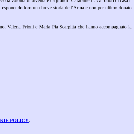
so la volontà di diventare da grandi “Carabinieri”. Gli onori di casa li
, esponendo loro una breve storia dell’Arma e non per ultimo donato
rano, Valeria Frioni e Maria Pia Scarpitta che hanno accompagnato la
KIE POLICY
.