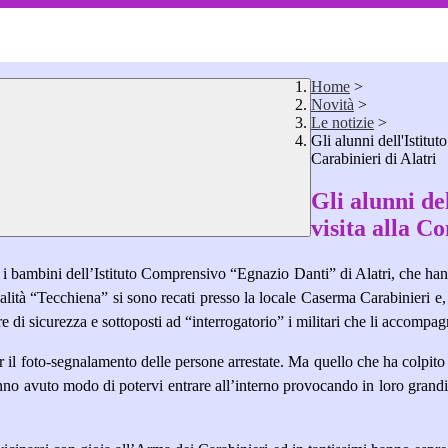
Home
>
Novità
>
Le notizie
>
Gli alunni dell'Istit
Carabinieri di Alatri
Gli alunni de
visita alla C
 i bambini dell’Istituto Comprensivo “Egnazio Danti” di Alatri, che han
alità “Tecchiena” si sono recati presso la locale Caserma Carabinieri e, 
ere di sicurezza e sottoposti ad “interrogatorio” i militari che li accompa
 il foto-segnalamento delle persone arrestate. Ma quello che ha colpito di 
nno avuto modo di potervi entrare all’interno provocando in loro grandi