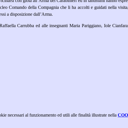
cinarsi con gioia all’Arma dei Carabinieri ed in tantissimi hanno espres
cleo Comando della Compagnia che li ha accolti e guidati nella visita
ssi a disposizione dall’Arma.
 Raffaella Carrubba ed alle insegnanti Maria Pariggiano, Iole Cianfa
kie necessari al funzionamento ed utili alle finalità illustrate nella
COO