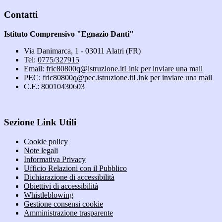
Contatti
Istituto Comprensivo "Egnazio Danti"
Via Danimarca, 1 - 03011 Alatri (FR)
Tel:
0775/327915
Email:
fric80800q@istruzione.it
Link per inviare una mail
PEC:
fric80800q@pec.istruzione.it
Link per inviare una mail
C.F.: 80010430603
Sezione Link Utili
Cookie policy
Note legali
Informativa Privacy
Ufficio Relazioni con il Pubblico
Dichiarazione di accessibilità
Obiettivi di accessibilità
Whistleblowing
Gestione consensi cookie
Amministrazione trasparente