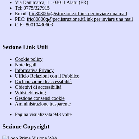
Via Danimarca, 1 - 03011 Alatri (FR)
Tel:
0775/327915
Email:
fric80800q@istruzione.it
Link per inviare una mail
PEC:
fric80800q@pec.istruzione.it
Link per inviare una mail
C.F.: 80010430603
Sezione Link Utili
Cookie policy
Note legali
Informativa Privacy
Ufficio Relazioni con il Pubblico
Dichiarazione di accessibilità
Obiettivi di accessibilità
Whistleblowing
Gestione consensi cookie
Amministrazione trasparente
Pagina visualizzata
943
volte
Sezione Copyright