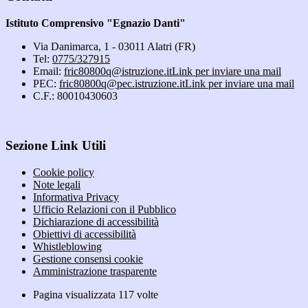
Istituto Comprensivo "Egnazio Danti"
Via Danimarca, 1 - 03011 Alatri (FR)
Tel:
0775/327915
Email:
fric80800q@istruzione.it
Link per inviare una mail
PEC:
fric80800q@pec.istruzione.it
Link per inviare una mail
C.F.: 80010430603
Sezione Link Utili
Cookie policy
Note legali
Informativa Privacy
Ufficio Relazioni con il Pubblico
Dichiarazione di accessibilità
Obiettivi di accessibilità
Whistleblowing
Gestione consensi cookie
Amministrazione trasparente
Pagina visualizzata
117
volte