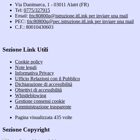
Via Danimarca, 1 - 03011 Alatri (FR)
Tel:
0775/327915
Email:
fric80800q@istruzione.it
Link per inviare una mail
PEC:
fric80800q@pec.istruzione.it
Link per inviare una mail
C.F.: 80010430603
Sezione Link Utili
Cookie policy
Note legali
Informativa Privacy
Ufficio Relazioni con il Pubblico
Dichiarazione di accessibilità
Obiettivi di accessibilità
Whistleblowing
Gestione consensi cookie
Amministrazione trasparente
Pagina visualizzata
435
volte
Sezione Copyright