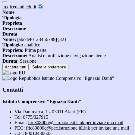
lnx.icedanti.edu.it
Nome
Tipologia
Proprieta
Descrizione
Durata
Nome:
[abcdef0123456789]{32}
Tipologia:
analitico
Proprieta:
Prima parte
Descrizione:
Analisi e profilazione navigazione utente
Durata:
Sessione
Accetta tutti
Salva le preferenze
Istituto Comprensivo "Egnazio Danti"
Contatti
Istituto Comprensivo "Egnazio Danti"
Via Danimarca, 1 - 03011 Alatri (FR)
Tel:
0775/327915
Email:
fric80800q@istruzione.it
Link per inviare una mail
PEC:
fric80800q@pec.istruzione.it
Link per inviare una mail
C.F.: 80010430603