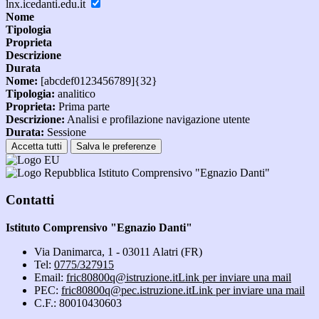
lnx.icedanti.edu.it
Nome
Tipologia
Proprieta
Descrizione
Durata
Nome:
[abcdef0123456789]{32}
Tipologia:
analitico
Proprieta:
Prima parte
Descrizione:
Analisi e profilazione navigazione utente
Durata:
Sessione
Accetta tutti
Salva le preferenze
Istituto Comprensivo "Egnazio Danti"
Contatti
Istituto Comprensivo "Egnazio Danti"
Via Danimarca, 1 - 03011 Alatri (FR)
Tel:
0775/327915
Email:
fric80800q@istruzione.it
Link per inviare una mail
PEC:
fric80800q@pec.istruzione.it
Link per inviare una mail
C.F.: 80010430603