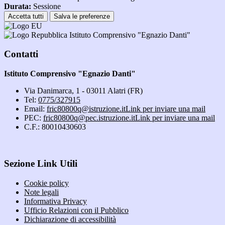
Durata:
Sessione
Accetta tutti
Salva le preferenze
Istituto Comprensivo "Egnazio Danti"
Contatti
Istituto Comprensivo "Egnazio Danti"
Via Danimarca, 1 - 03011 Alatri (FR)
Tel:
0775/327915
Email:
fric80800q@istruzione.it
Link per inviare una mail
PEC:
fric80800q@pec.istruzione.it
Link per inviare una mail
C.F.: 80010430603
Sezione Link Utili
Cookie policy
Note legali
Informativa Privacy
Ufficio Relazioni con il Pubblico
Dichiarazione di accessibilità