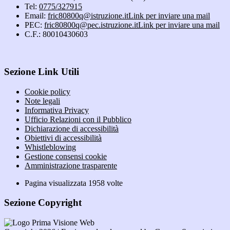
Tel:
0775/327915
Email:
fric80800q@istruzione.it
Link per inviare una mail
PEC:
fric80800q@pec.istruzione.it
Link per inviare una mail
C.F.: 80010430603
Sezione Link Utili
Cookie policy
Note legali
Informativa Privacy
Ufficio Relazioni con il Pubblico
Dichiarazione di accessibilità
Obiettivi di accessibilità
Whistleblowing
Gestione consensi cookie
Amministrazione trasparente
Pagina visualizzata
1958
volte
Sezione Copyright