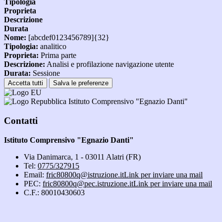
Tipologia
Proprieta
Descrizione
Durata
Nome:
[abcdef0123456789]{32}
Tipologia:
analitico
Proprieta:
Prima parte
Descrizione:
Analisi e profilazione navigazione utente
Durata:
Sessione
Accetta tutti
Salva le preferenze
Istituto Comprensivo "Egnazio Danti"
Contatti
Istituto Comprensivo "Egnazio Danti"
Via Danimarca, 1 - 03011 Alatri (FR)
Tel:
0775/327915
Email:
fric80800q@istruzione.it
Link per inviare una mail
PEC:
fric80800q@pec.istruzione.it
Link per inviare una mail
C.F.: 80010430603