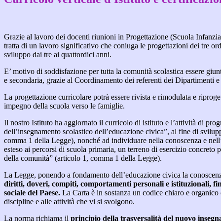
Grazie al lavoro dei docenti riunioni in Progettazione (Scuola Infanzia 
tratta di un lavoro significativo che coniuga le progettazioni dei tre o
sviluppo dai tre ai quattordici anni.
E’ motivo di soddisfazione per tutta la comunità scolastica essere giun
e secondaria, grazie al Coordinamento dei referenti dei Dipartimenti
La progettazione curricolare potrà essere rivista e rimodulata e riproge
impegno della scuola verso le famiglie.
Il nostro Istituto ha aggiornato il curricolo di istituto e l’attività d
dell’insegnamento scolastico dell’educazione civica”, al fine di sviluppa
comma 1 della Legge), nonché ad individuare nella conoscenza e nell’att
esteso ai percorsi di scuola primaria, un terreno di esercizio concreto 
della comunità” (articolo 1, comma 1 della Legge).
La Legge, ponendo a fondamento dell’educazione civica la conoscenza
diritti, doveri, compiti, comportamenti personali e istituzionali, f
sociale del Paese.
La Carta è in sostanza un codice chiaro e organico 
discipline e alle attività che vi si svolgono.
La norma richiama il
principio della trasversalità del nuovo inseg