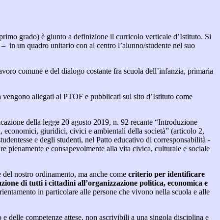
imo grado) è giunto a definizione il curricolo verticale d’Istituto. Si
ze – in un quadro unitario con al centro l’alunno/studente nel suo
lavoro comune e del dialogo costante fra scuola dell’infanzia, primaria
ra vengono allegati al PTOF e pubblicati sul sito d’Istituto come
pplicazione della legge 20 agosto 2019, n. 92 recante “Introduzione
 economici, giuridici, civici e ambientali della società” (articolo 2,
udentesse e degli studenti, nel Patto educativo di corresponsabilità -
pare pienamente e consapevolmente alla vita civica, culturale e sociale
ne del nostro ordinamento, ma anche come
criterio per identificare
zione di tutti i cittadini all’organizzazione politica, economica e
ientamento in particolare alle persone che vivono nella scuola e alle
o e delle competenze attese, non ascrivibili a una singola disciplina e