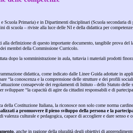
e Scuola Primaria) e in Dipartimenti disciplinari (Scuola secondaria di pr
rdini di scuola – riviste alla luce delle NI e della didattica per competen
ti alla definizione di questo importante documento, tangibile prova del 
 e dei membri della Commissione Curricolo.
ttata dopo la somministrazione in aula, tuttavia i materiali prodotti fino
i programmazione didattica, come indicato dalle Linee Guida adottate in a
re “la conoscenza e la comprensione delle strutture e dei profili sociali,
uazione consapevole dei regolamenti di Istituto - dello Statuto delle st
per sviluppare “la capacità di agire da cittadini responsabili e di parteci
 della Costituzione Italiana, la riconosce non solo come norma cardi
inalizzati a promuovere il pieno sviluppo della persona e la partecipa
di valenza culturale e pedagogica, capace di accogliere e dare senso e or
namento
, anche in ragione della pluralità degli obiettivi di apprendiment