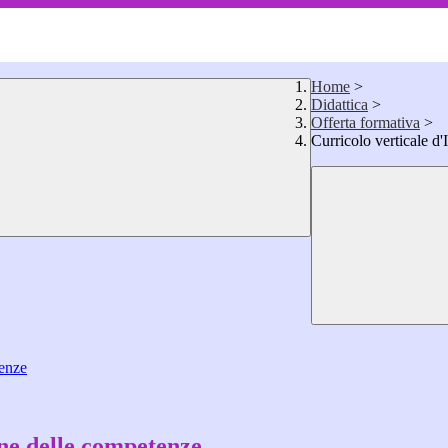
Home
>
Didattica
>
Offerta formativa
>
Curricolo verticale d'
tenze
ione delle competenze