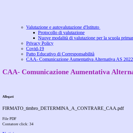
Valutazione e autovalutazione d'Istituto
Protocollo di valutazione
Nuove modalità di valutazione per la scuola primar
Privacy Policy
Covid-19
Patto Educativo di Corresponsabilità
CAA- Comunicazione Aumentativa Alternativa AS 2022
CAA- Comunicazione Aumentativa Alterna
Allegati
FIRMATO_timbro_DETERMINA_A_CONTRARE_CAA.pdf
File PDF
Contatore click: 34