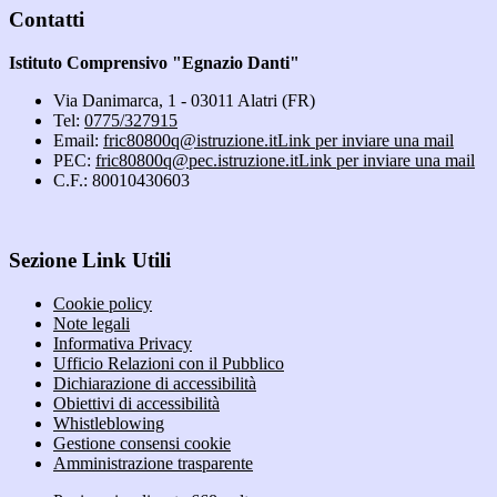
Contatti
Istituto Comprensivo "Egnazio Danti"
Via Danimarca, 1 - 03011 Alatri (FR)
Tel:
0775/327915
Email:
fric80800q@istruzione.it
Link per inviare una mail
PEC:
fric80800q@pec.istruzione.it
Link per inviare una mail
C.F.: 80010430603
Sezione Link Utili
Cookie policy
Note legali
Informativa Privacy
Ufficio Relazioni con il Pubblico
Dichiarazione di accessibilità
Obiettivi di accessibilità
Whistleblowing
Gestione consensi cookie
Amministrazione trasparente