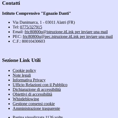
Contatti
Istituto Comprensivo "Egnazio Danti"
Via Danimarca, 1 - 03011 Alatri (FR)
Tel:
0775/327915
Email:
fric80800q@istruzione.it
Link per inviare una mail
PEC:
fric80800q@pec.istruzione.it
Link per inviare una mail
C.F.: 80010430603
Sezione Link Utili
Cookie policy
Note legali
Informativa Privacy
Ufficio Relazioni con il Pubblico
Dichiarazione di accessibilità
Obiettivi di accessibilità
Whistleblowing
Gestione consensi cookie
Amministrazione trasparente
Pagina visualizzata
1126
volte