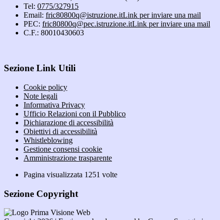
Tel:
0775/327915
Email:
fric80800q@istruzione.it
Link per inviare una mail
PEC:
fric80800q@pec.istruzione.it
Link per inviare una mail
C.F.: 80010430603
Sezione Link Utili
Cookie policy
Note legali
Informativa Privacy
Ufficio Relazioni con il Pubblico
Dichiarazione di accessibilità
Obiettivi di accessibilità
Whistleblowing
Gestione consensi cookie
Amministrazione trasparente
Pagina visualizzata
1251
volte
Sezione Copyright