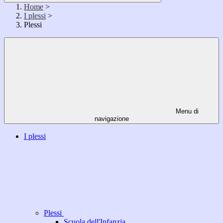
Home
>
I plessi
>
Plessi
Menu di
navigazione
I plessi
Plessi
Scuola dell'Infanzia