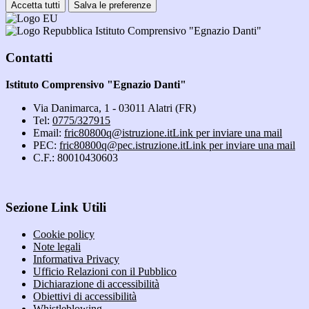
Accetta tutti
Salva le preferenze
Istituto Comprensivo "Egnazio Danti"
Contatti
Istituto Comprensivo "Egnazio Danti"
Via Danimarca, 1 - 03011 Alatri (FR)
Tel:
0775/327915
Email:
fric80800q@istruzione.it
Link per inviare una mail
PEC:
fric80800q@pec.istruzione.it
Link per inviare una mail
C.F.: 80010430603
Sezione Link Utili
Cookie policy
Note legali
Informativa Privacy
Ufficio Relazioni con il Pubblico
Dichiarazione di accessibilità
Obiettivi di accessibilità
Whistleblowing